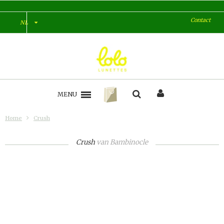
Contact
NL
MENU
Home
Crush
Crush
van
Bambinocle