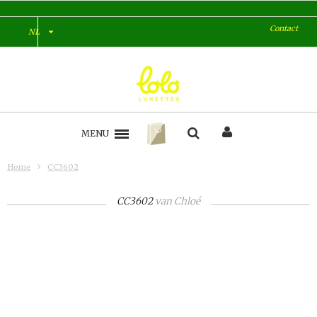
Contact
NL
MENU
Home
CC3602
CC3602
van
Chloé